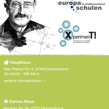
Haupthaus
Max-Planck-Str. 4, 27749 Delmenhorst
Tel. 04221 - 998 996 0
weitere Kontaktdaten
Kleines Maxe
Berliner Str. 54, 27751 Delmenhorst