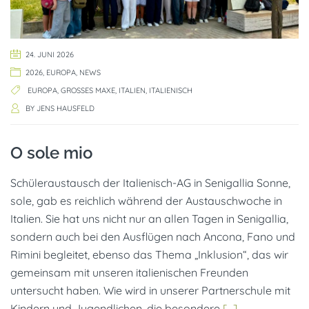
24. JUNI 2026
2026
,
EUROPA
,
NEWS
EUROPA
,
GROSSES MAXE
,
ITALIEN
,
ITALIENISCH
BY
JENS HAUSFELD
O sole mio
Schüleraustausch der Italienisch-AG in Senigallia Sonne,
sole, gab es reichlich während der Austauschwoche in
Italien. Sie hat uns nicht nur an allen Tagen in Senigallia,
sondern auch bei den Ausflügen nach Ancona, Fano und
Rimini begleitet, ebenso das Thema „Inklusion“, das wir
gemeinsam mit unseren italienischen Freunden
untersucht haben. Wie wird in unserer Partnerschule mit
Kindern und Jugendlichen, die besondere
[…]