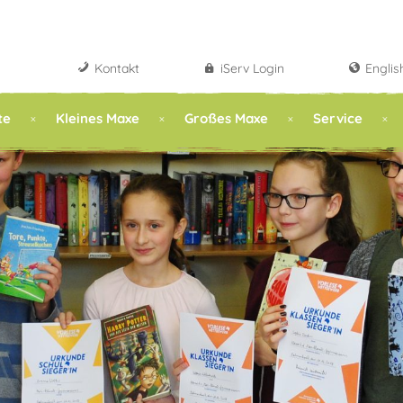
Kontakt
iServ Login
Englis
te
Kleines Maxe
Großes Maxe
Service