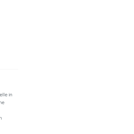
lle in
che
n