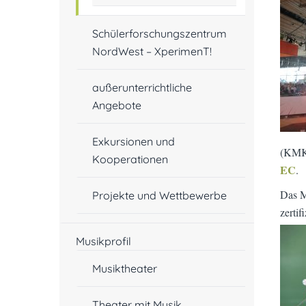
Schülerforschungszentrum
NordWest – XperimenT!
außerunterrichtliche
Angebote
Exkursionen und
(KMK)
Kooperationen
EC
.
Das M
Projekte und Wettbewerbe
zerti
Musikprofil
Musiktheater
Theater mit Musik