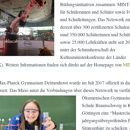
Bildungsinitiativen zusammen. MINT-E
für Schülerinnen und Schüler sowie F
und Schulleitu
ngen. Das Netzwerk mi
derzeit über 300 zertifizierten Schulen
rund 350.000 Schülerinnen und Schül
sowie 25.000 Lehrkräften steht seit 2
unter der Schirmherrschaft der
Kultusministerkonferenz der Länder
MI
. Weitere Informationen finden sich direkt auf der Homepage von
ax-Planck Gymnasium Delmenhorst wurde im Juli 2017 offiziell in da
fiziert. Das Maxe nutzt die Verbindungen über dieses Netzwerk in vielfä
Ökumenischen Gymnasium 
Schule Braunschweig in Ko
Göttingen eine “Mastercla
jahrgangsübergreifenden P
Stratosphäre zu schicken,