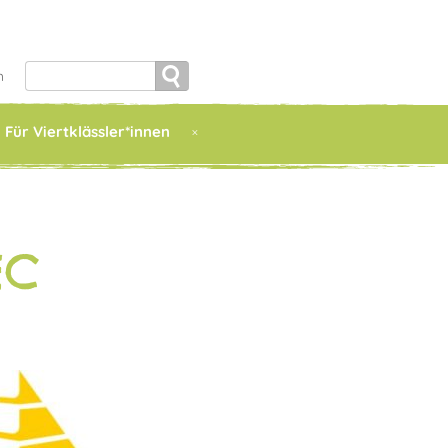
Search
h
for:
Für Viertklässler*innen
EC