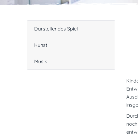
Darstellendes Spiel
Kunst
Musik
Kinde
Entw
Ausdr
insg
Durch
noch 
entwi