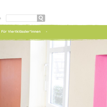
Search
h
for:
Für Viertklässler*innen