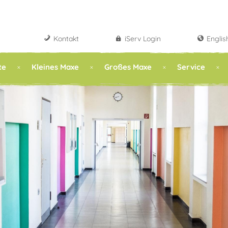
Kontakt
iServ Login
Englis
te
Kleines Maxe
Großes Maxe
Service