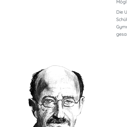
Mögli
Die U
Schül
Gymna
gesam