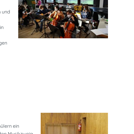
n und
in
egen
ülern ein
den Musikzweig