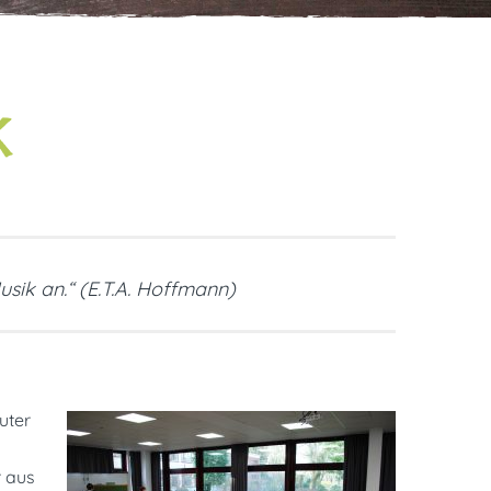
K
usik an.“ (E.T.A. Hoffmann)
uter
r aus