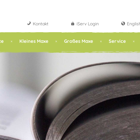
Kontakt
iServ Login
Englis
te
Kleines Maxe
Großes Maxe
Service