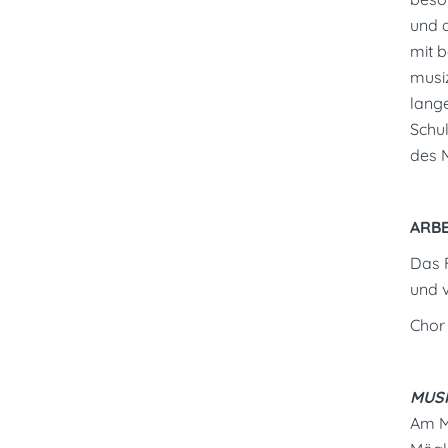
und a
mit 
musiz
lange
Schul
des 
ARB
Das 
und v
Ch
MUSI
Am Ma