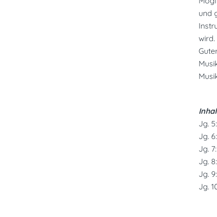
Mögl
und g
Inst
wird.
Gute
Musi
Musi
Inha
Jg. 
Jg. 6
Jg. 7
Jg. 8
Jg. 9
Jg. 1