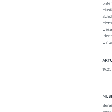
unter
Musik
Schül
Mensc
wese
Ident
wir 
AKT
19.0
MUS
Berei
beso