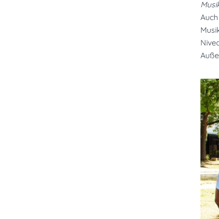
Musik
Auch 
Musi
Nivea
Außer