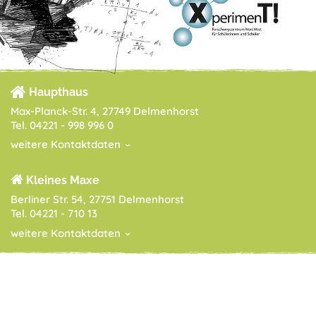
Haupthaus
Max-Planck-Str. 4, 27749 Delmenhorst
Tel. 04221 - 998 996 0
weitere Kontaktdaten
Kleines Maxe
Berliner Str. 54, 27751 Delmenhorst
Tel. 04221 - 710 13
weitere Kontaktdaten