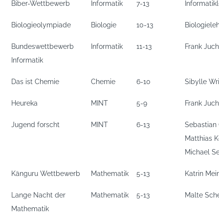
Biber-Wettbewerb
Informatik
7-13
Informatik
Biologieolympiade
Biologie
10-13
Biologiele
Bundeswettbewerb
Informatik
11-13
Frank Juc
Informatik
Das ist Chemie
Chemie
6-10
Sibylle Wr
Heureka
MINT
5-9
Frank Juc
Jugend forscht
MINT
6-13
Sebastian 
Matthias K
Michael Se
Känguru Wettbewerb
Mathematik
5-13
Katrin Mei
Lange Nacht der
Mathematik
5-13
Malte Sch
Mathematik