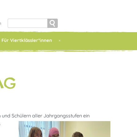
Search
h
for:
Für Viertklässler*innen
AG
n und Schülern
aller Jahrgangsstufen ein
s