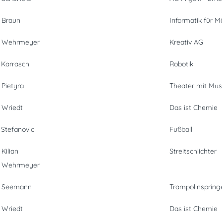
 Braun
Informatik für 
u Wehrmeyer
Kreativ AG
 Karrasch
Robotik
 Pietyra
Theater mit Mus
 Wriedt
Das ist Chemie
 Stefanovic
Fußball
 Kilian
Streitschlichter
u Wehrmeyer
u Seemann
Trampolinspring
 Wriedt
Das ist Chemie