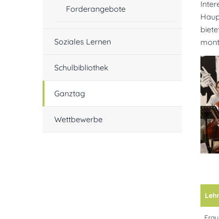
Inte
Forderangebote
Haup
biet
Soziales Lernen
mont
Schulbibliothek
Ganztag
Wettbewerbe
Lehr
Frau