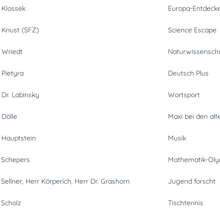
 Klossek
Europa-Entdeck
 Knust (SFZ)
Science Escape
 Wriedt
Naturwissensch
 Pietyra
Deutsch Plus
 Dr. Labinsky
Wortsport
 Dölle
Maxi bei den al
 Hauptstein
Musik
 Schepers
Mathematik-Ol
 Sellner, Herr Körperich, Herr Dr. Grashorn
Jugend forscht
 Scholz
Tischtennis