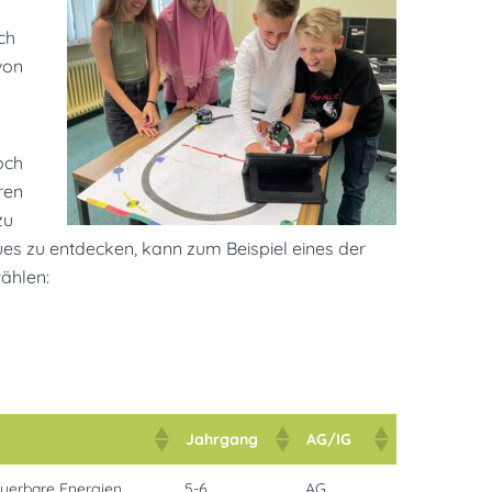
ch
von
och
eren
zu
es zu entdecken, kann zum Beispiel eines der
ählen:
Jahrgang
AG/IG
euerbare Energien
5-6
AG