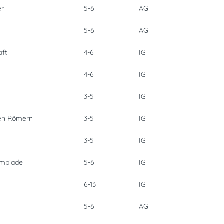
er
5-6
AG
5-6
AG
aft
4-6
IG
4-6
IG
3-5
IG
ten Römern
3-5
IG
3-5
IG
ympiade
5-6
IG
6-13
IG
5-6
AG