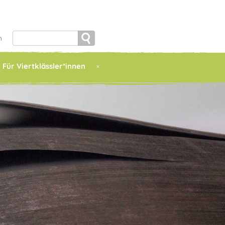
Search
h
for:
Für Viertklässler*innen