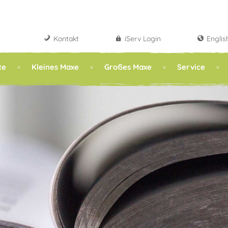
Kontakt
iServ Login
Englis
te
Kleines Maxe
Großes Maxe
Service