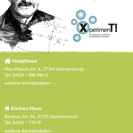
Haupthaus
Max-Planck-Str. 4, 27749 Delmenhorst
Tel. 04221 - 998 996 0
weitere Kontaktdaten
Kleines Maxe
Berliner Str. 54, 27751 Delmenhorst
Tel. 04221 - 710 13
weitere Kontaktdaten