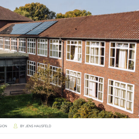
GION
BY
JENS HAUSFELD