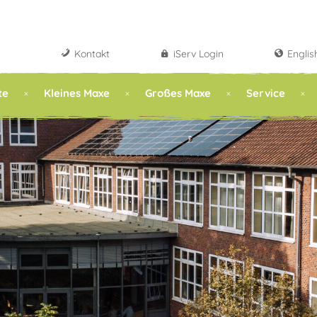
Kontakt
iServ Login
Englis
te
Kleines Maxe
Großes Maxe
Service