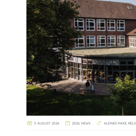
3. AUGUST 2026
2026
,
NEWS
KLEINES MAXE
,
RELI