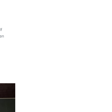
lf
en