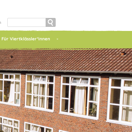
Search
h
for:
Für Viertklässler*innen