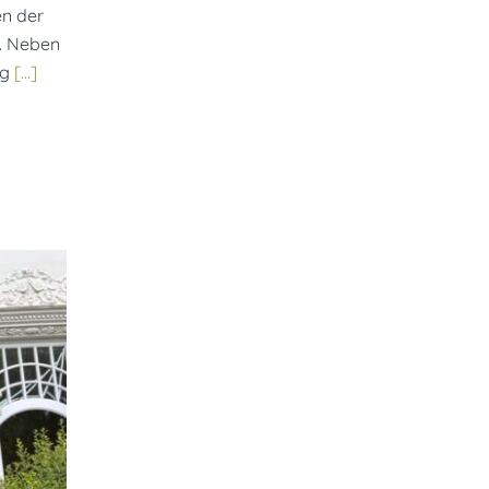
en der
n. Neben
rg
[…]