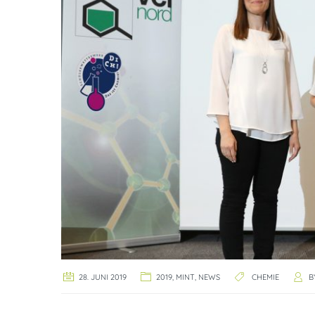
28. JUNI 2019
2019
,
MINT
,
NEWS
CHEMIE
B