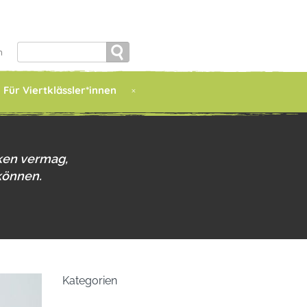
Search
h
for:
Für Viertklässler*innen
ken vermag,
können.
Kategorien