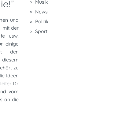
ie!”
Musik
News
mmen und
Politik
 mit der
Sport
lfe usw.
r einige
it den
n diesem
ehört zu
ie Ideen
iter Dr.
 und vom
s an die