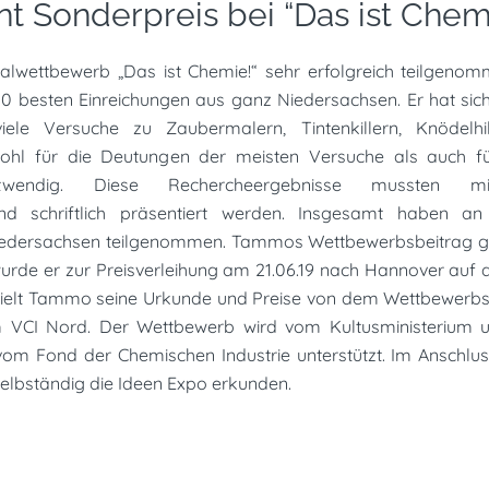
t Sonderpreis bei “Das ist Chem
lwettbewerb „Das ist Chemie!“ sehr erfolgreich teilgeno
 besten Einreichungen aus ganz Niedersachsen. Er hat sich
le Versuche zu Zaubermalern, Tintenkillern, Knödelhi
wohl für die Deutungen der meisten Versuche als auch fü
twendig. Diese Rechercheergebnisse mussten m
d schriftlich präsentiert werden. Insgesamt haben a
edersachsen teilgenommen. Tammos Wettbewerbsbeitrag g
rde er zur Preisverleihung am 21.06.19 nach Hannover auf d
rhielt Tammo seine Urkunde und Preise von dem Wettbewerbsle
 VCI Nord. Der Wettbewerb wird vom Kultusministerium
om Fond der Chemischen Industrie unterstützt. Im Anschlus
elbständig die Ideen Expo erkunden.