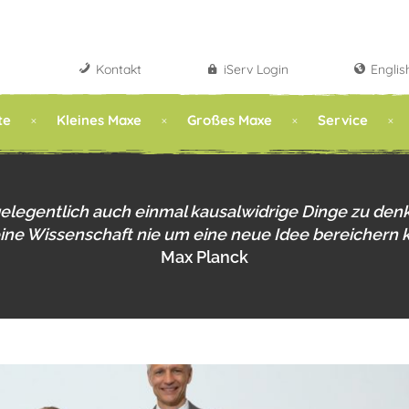
Kontakt
iServ Login
Englis
te
Kleines Maxe
Großes Maxe
Service
gelegentlich auch einmal kausalwidrige Dinge zu den
eine Wissenschaft nie um eine neue Idee bereichern 
Max Planck