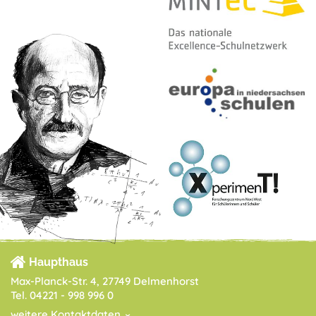
Haupthaus
Max-Planck-Str. 4, 27749 Delmenhorst
Tel. 04221 - 998 996 0
weitere Kontaktdaten