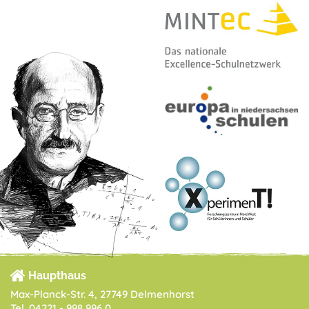
Haupthaus
Max-Planck-Str. 4, 27749 Delmenhorst
Tel. 04221 - 998 996 0