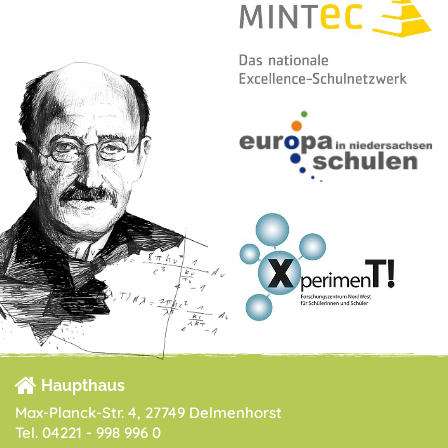
Haupthaus
Max-Planck-Str. 4, 27749 Delmenhorst
Tel. 04221 - 998 996 0