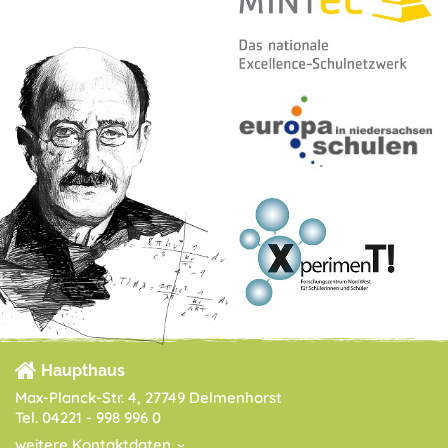
Haupthaus
Max-Planck-Str. 4, 27749 Delmenhorst
Tel. 04221 - 998 996 0
weitere Kontaktdaten