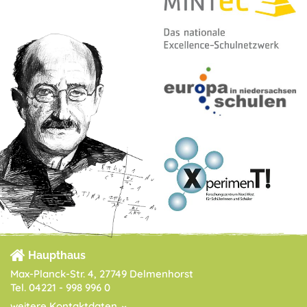
Haupthaus
Max-Planck-Str. 4, 27749 Delmenhorst
Tel. 04221 - 998 996 0
weitere Kontaktdaten