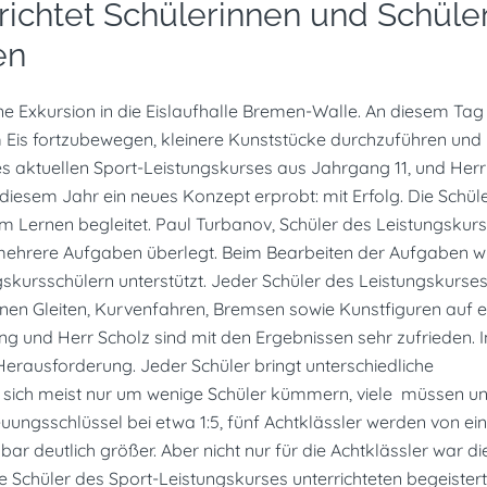
richtet Schülerinnen und Schüle
en
ne Exkursion in die Eislaufhalle Bremen-Walle. An diesem Tag
em Eis fortzubewegen, kleinere Kunststücke durchzuführen und
des aktuellen Sport-Leistungskurses aus Jahrgang 11, und Herr
diesem Jahr ein neues Konzept erprobt: mit Erfolg. Die Schül
m Lernen begleitet. Paul Turbanov, Schüler des Leistungskur
ag mehrere Aufgaben überlegt. Beim Bearbeiten der Aufgaben 
gskursschülern unterstützt. Jeder Schüler des Leistungskurs
hnen Gleiten, Kurvenfahren, Bremsen sowie Kunstfiguren auf 
ng und Herr Scholz sind mit den Ergebnissen sehr zufrieden. I
 Herausforderung. Jeder Schüler bringt unterschiedliche
n sich meist nur um wenige Schüler kümmern, viele müssen u
uungsschlüssel bei etwa 1:5, fünf Achtklässler werden von e
nbar deutlich größer. Aber nicht nur für die Achtklässler war d
ie Schüler des Sport-Leistungskurses unterrichteten begeister