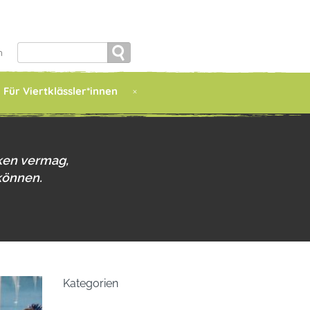
Search
h
for:
Für Viertklässler*innen
ken vermag,
können.
Kategorien