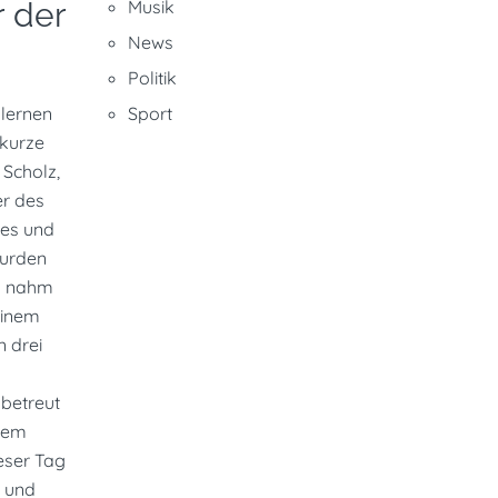
r der
Musik
News
Politik
 lernen
Sport
 kurze
 Scholz,
er des
ses und
wurden
es nahm
einem
n drei
nbetreut
inem
ieser Tag
t und