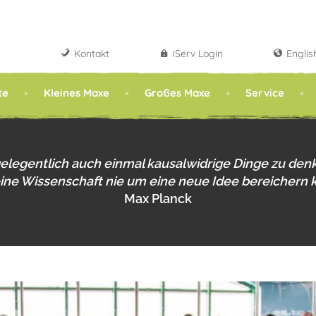
Kontakt
iServ Login
Englis
te
Kleines Maxe
Großes Maxe
Service
gelegentlich auch einmal kausalwidrige Dinge zu den
eine Wissenschaft nie um eine neue Idee bereichern 
Max Planck