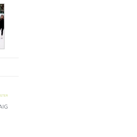
STER
WAIG