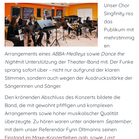
Unser
Chor
Singfinity
riss
das
Publikum mit
mehrstimmig
en
Arrangements eines
ABBA-Medleys
sowie
Dance the
Night
mit Unterstützung der Theater-Band mit. Der Funke
sprang sofort über – nicht nur aufgrund der klaren
Stimmen, sondern auch wegen der Ausdrucksstärke der
Sängerinnen und Sänger.
Den krönenden Abschluss des Konzerts bildete die
Band
, die mit gewohnt pfiffigen und komplexen
Arrangements sowie hoher musikalischer Qualität
überzeugte. Zu hören waren unter anderem
September
,
mit dem unser
Referendar Fynn Oltmanns
seinen
Einstand im Maxe-Konzertleben gab, sowie
Last