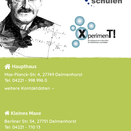
Haupthaus
Max-Planck-Str. 4, 27749 Delmenhorst
Tel. 04221 - 998 996 0
weitere Kontaktdaten
Kleines Maxe
Berliner Str. 54, 27751 Delmenhorst
Tel. 04221 - 710 13