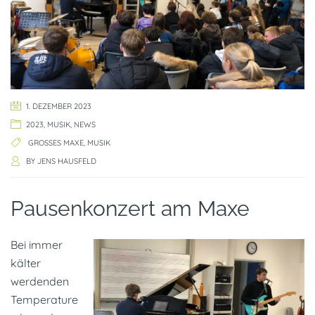
1. DEZEMBER 2023
2023
,
MUSIK
,
NEWS
GROSSES MAXE
,
MUSIK
BY
JENS HAUSFELD
Pausenkonzert am Maxe
Bei immer
kälter
werdenden
Temperature