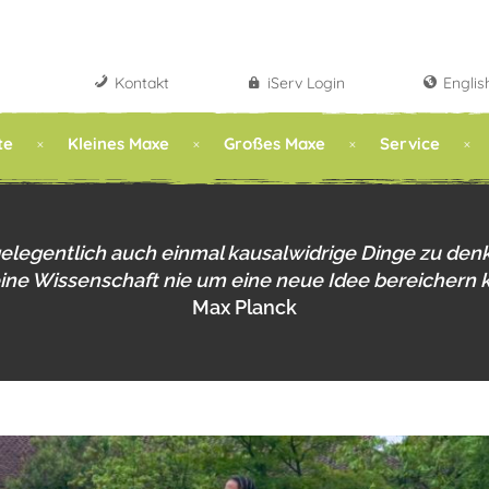
Kontakt
iServ Login
Englis
te
Kleines Maxe
Großes Maxe
Service
gelegentlich auch einmal kausalwidrige Dinge zu den
eine Wissenschaft nie um eine neue Idee bereichern 
Max Planck