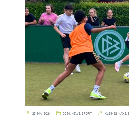
23. MAI 2024
2024
,
NEWS
,
SPORT
KLEINES MAXE
,