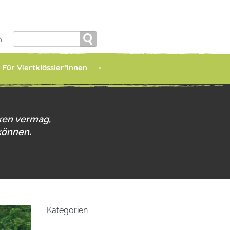
Search
h
for:
Für Viertklässler*innen
ken vermag,
können.
Kategorien