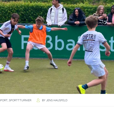
SPORT
,
SPORTTTURNIER
BY
JENS HAUSFELD