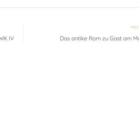
NÄCH
 WK IV
Das antike Rom zu Gast am M