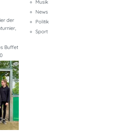
Musik
News
ier der
Politik
turnier,
Sport
es Buffet
10