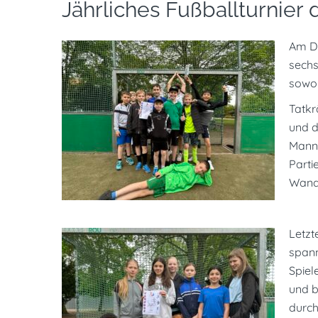
Jährliches Fußballturnier 
Am Di
sechs
sowoh
Tatkr
und d
Manns
Parti
Wand
Letzt
span
Spiel
und b
durch