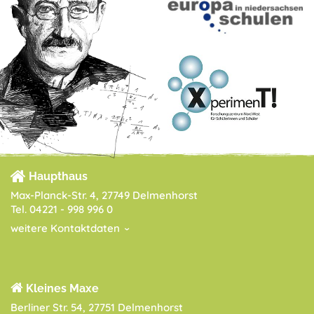
Haupthaus
Max-Planck-Str. 4, 27749 Delmenhorst
Tel. 04221 - 998 996 0
weitere Kontaktdaten
Kleines Maxe
Berliner Str. 54, 27751 Delmenhorst