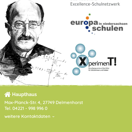
Haupthaus
Max-Planck-Str. 4, 27749 Delmenhorst
Tel. 04221 - 998 996 0
weitere Kontaktdaten