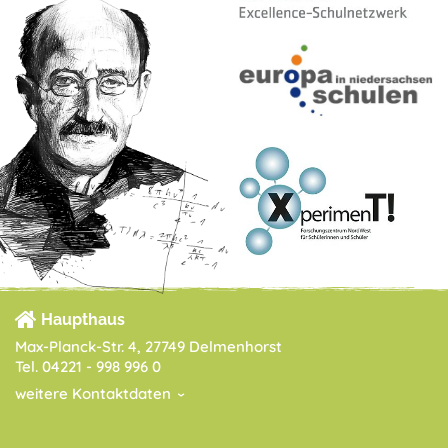
Haupthaus
Max-Planck-Str. 4, 27749 Delmenhorst
Tel. 04221 - 998 996 0
weitere Kontaktdaten