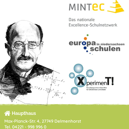
Haupthaus
Max-Planck-Str. 4, 27749 Delmenhorst
Tel. 04221 - 998 996 0