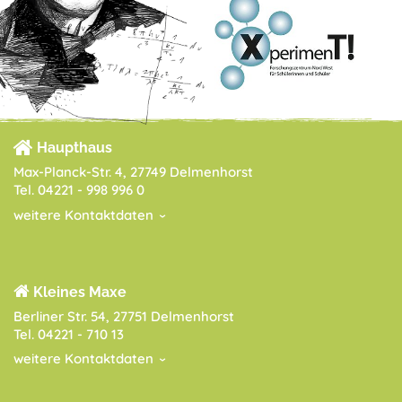
Haupthaus
Max-Planck-Str. 4, 27749 Delmenhorst
Tel. 04221 - 998 996 0
weitere Kontaktdaten
Kleines Maxe
Berliner Str. 54, 27751 Delmenhorst
Tel. 04221 - 710 13
weitere Kontaktdaten