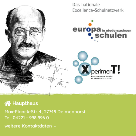
Haupthaus
Max-Planck-Str. 4, 27749 Delmenhorst
Tel. 04221 - 998 996 0
weitere Kontaktdaten