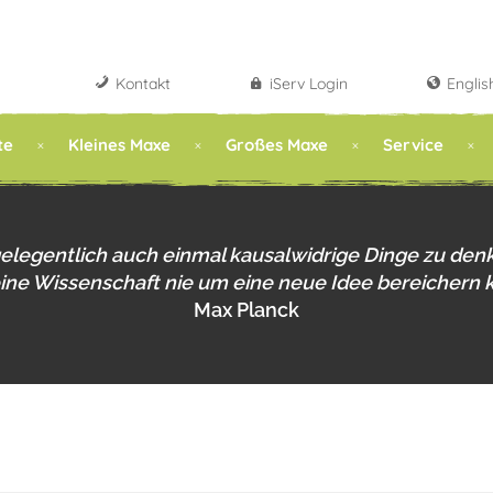
Kontakt
iServ Login
Englis
te
Kleines Maxe
Großes Maxe
Service
gelegentlich auch einmal kausalwidrige Dinge zu den
eine Wissenschaft nie um eine neue Idee bereichern 
Max Planck