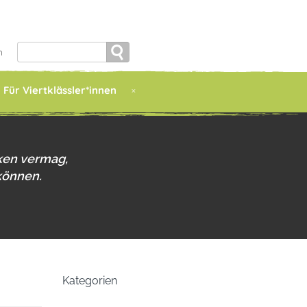
Search
h
for:
Für Viertklässler*innen
ken vermag,
können.
Kategorien