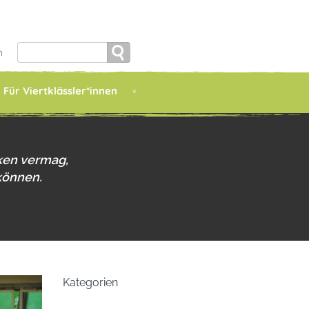
Search
h
for:
Für Viertklässler*innen
ken vermag,
können.
Kategorien