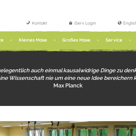
Kontakt
iServ Login
Englis
te
Kleines Maxe
Großes Maxe
Service
gelegentlich auch einmal kausalwidrige Dinge zu den
eine Wissenschaft nie um eine neue Idee bereichern 
Max Planck