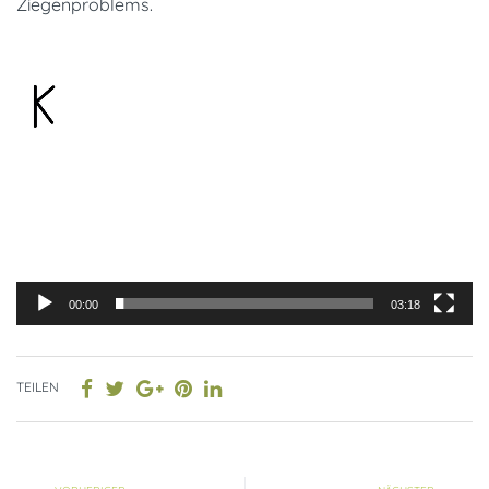
Ziegenproblems.
Video-
Player
00:00
03:18
TEILEN