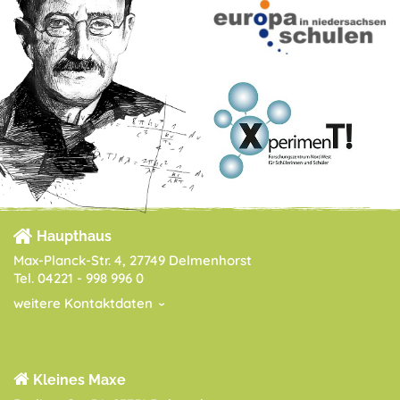
Haupthaus
Max-Planck-Str. 4, 27749 Delmenhorst
Tel. 04221 - 998 996 0
weitere Kontaktdaten
Kleines Maxe