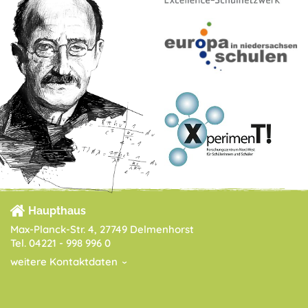
Haupthaus
Max-Planck-Str. 4, 27749 Delmenhorst
Tel. 04221 - 998 996 0
weitere Kontaktdaten