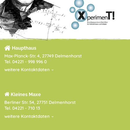
Haupthaus
Max-Planck-Str. 4, 27749 Delmenhorst
Tel. 04221 - 998 996 0
weitere Kontaktdaten
Kleines Maxe
Berliner Str. 54, 27751 Delmenhorst
Tel. 04221 - 710 13
weitere Kontaktdaten