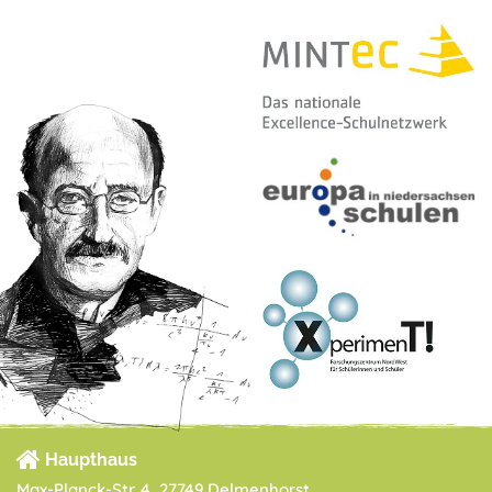
Haupthaus
Max-Planck-Str. 4, 27749 Delmenhorst